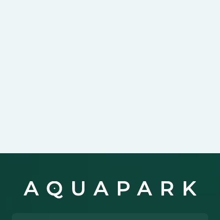
Strefa Zjeżdżalni