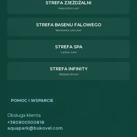
STREFA ZJEŻDŻALNI
"MAGICZNY LAS"
STREFA BASENU FALOWEGO
"BAJKOWA LAGUNA"
STREFA SPA
"LEŚNE SPA"
STREFA INFINITY
"ŹRÓDŁO ŻYCIA"
POMOC I WSPARCIE
Obsługa klienta
+380800500818
aquapark@bukovel.com