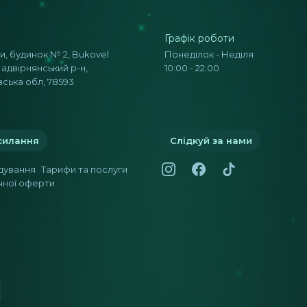
Графік роботи
, будинок № 2, Bukovel
Понеділок - Неділя
адвірнянський р-н,
10:00 - 22:00
ська обл, 78593
силання
Слідкуй за нами
ідування
Тарифи та послуги
чної оферти