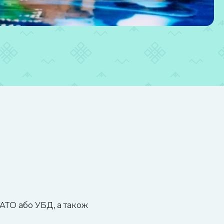
.
АТО або УБД, а також