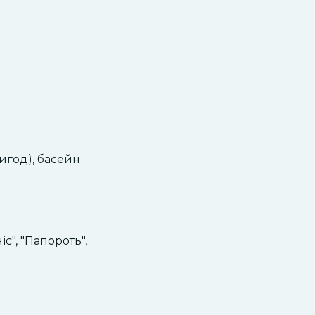
игод), басейн
іс", "Папороть",