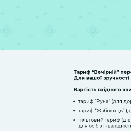
Тариф “Вечірній” пер
Для вашої зручності -
Вартість вхідного кв
тариф “Руна” (для дор
тариф “Жабокиць” (для
пільговий тариф (діє
для осіб з інвалідністю