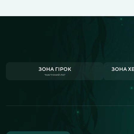
ЗОНА ГІРОК
ЗОНА Х
"МАГІЧНИЙ ЛІС"