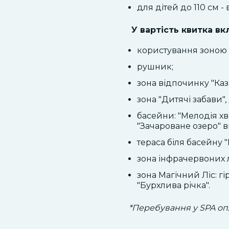
для дітей до 110 см -
У вартість квитка вк
користування зоною 
рушник;
зона відпочинку "Каз
зона "Дитячі забави"
басейни: "Мелодія хв
"Зачароване озеро" в
тераса біля басейну 
зона інфрачервоних 
зона Магічний Ліс: гір
"Бурхлива річка".
*Перебування у SPA оп