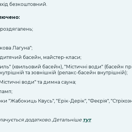
 вхід безкоштовний.
лючено:
роздягалень;
кова Лагуна";
, дитячий басейн, майстер-класи;
иль" (хвильовий басейн), "Містичні води" (басейн пр
нутрішній та зовнішній (релакс-басейн внутрішній);
"Містичні води" та димна сауна;
ламп;
ки "Жабокиць Квусь", "Ерік-Дерік", "Феєрія", "Стріхозн
лачується додатково. Детальніше
тут