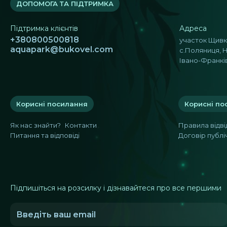
ДОПОМОГА ТА ПІДТРИМКА
Підтримка клієнтів
Адреса
+380800500818
участок Щивки
aquapark@bukovel.com
с.Поляниця, Н
Івано-Франків
Корисні посилання
Корисні по
Як нас знайти?
Контакти
Правила відв
Питання та відповіді
Договір публі
Підпишіться на розсилку і дізнавайтеся про все першими