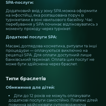
SPA-послуги:
Додатковий вхід у зону SPA можна оформити
на інфостійці, яка розташована поруч із
турнікетами в зоні хвильового басейну. Час
перебування у SPA починає відліковуватись з
моменту проходу через турнікет.
Додаткові послуги SPA:
Масажі, доглядова косметика, ритуали та інші
процедури — оплачуються виключно на
рецепції SPA. Для оплати доступний лише
банківський термінал. Оплата цих послуг не
може бути здійснена через браслет.
Типи браслетів
Обмеження для дітей:
Діти до 12 років не можуть оплачувати
додаткові послуги самостійно. Платежі дітей
повинна здійснювати супроводжуюча