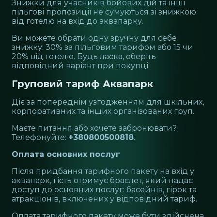
Знижки для учасників бойових дій та інші
пільгові пропозиції не сумуються зі знижкою
від готелю на вхід до аквапарку.
Ви можете обрати одну зручну для себе
знижку: 30% за пільговим тарифом або 15 чи
20% від готелю. Будь ласка, оберіть
відповідний варіант при покупці.
Груповий тариф Аквапарк
Діє за попереднім узгодженням для шкільних,
корпоративних та інших організованих груп.
Маєте питання або хочете забронювати?
Телефонуйте:
+380800500818
.
Оплата основних послуг
Після придбання тарифного пакету на вхід у
аквапарк, гість отримує браслет, який надає
доступ до основних послуг: басейнів, гірок та
атракціонів, включених у відповідний тариф.
Оплата тарифного пакету може бути здійснена