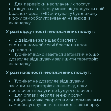
Для перевірки неоплачених послуг
відвідувач аквапарку може відсканувати свій
браслет через RFID зчитувач у будь-якому
кіоску самообслуговування на виході з
аквапарку.
У разі відсутності неоплачених послуг:
Відвідувач залишає браслет у
спеціальному збирачі браслетів в зоні
турнекетів.
Турнікет відкривається автоматично, що
дозволяє відвідувачу залишити територію
аквапарку.
У разі наявності неоплачених послуг:
Турнікет не дозволяє відвідувачу
залишити територію аквапарку, поки
неоплачені послуги не будуть оплачені.
Для оплати неоплачених послуг
відвідувач може скористатися терміналами
самообслуговування на виході з аквапарку.