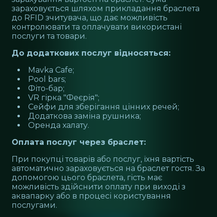
зараховується шляхом прикладання браслета
до RFID зчитувача, що дає можливість
контролювати та оплачувати використані
послуги та товари.
До додаткових послуг відносяться:
Mavka Cafe;
Pool bars;
Фіто-бар;
VR гірка "Феєрія";
Сейфи для зберігання цінних речей;
Додаткова заміна рушника;
Оренда халату.
Оплата послуг через браслет:
При покупці товарів або послуг, їхня вартість
автоматично зараховується на браслет гостя. За
допомогою цього браслета, гість має
можливість здійснити оплату при виході з
аквапарку або в процесі користування
послугами.